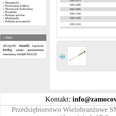
1001-1075
» Aktualności
1001-1080
» Porównanie kołków
» Słowniczek budowlany
1001-1095
» Poradniki
1001-1100
» Rodzaje aprobat
1001-1105
» Multimedia
» Polityka prywatności
1001-1510
» TAGI
skrzynki
miarki
kątowniki
torby
poziomnice
młotki
klucze
nożyki
niwelatory
Kontakt:
info@zamocow
Przedsiębiorstwo Wielobranżowe SM