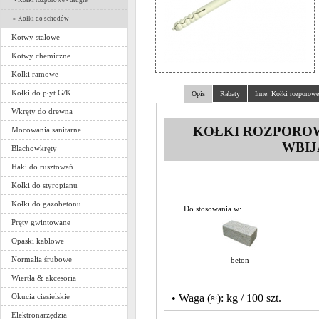
» Kołki rozporowe - długie
» Kołki do schodów
Kotwy stalowe
Kotwy chemiczne
Kołki ramowe
Kołki do płyt G/K
Opis
Rabaty
Inne: Kołki rozporow
Wkręty do drewna
KOŁKI ROZPOROW
Mocowania sanitarne
WBIJ
Blachowkręty
Haki do rusztowań
Kołki do styropianu
Kołki do gazobetonu
Do stosowania w:
Pręty gwintowane
Opaski kablowe
Normalia śrubowe
beton
Wiertła & akcesoria
• Waga (≈): kg / 100 szt.
Okucia ciesielskie
Elektronarzędzia