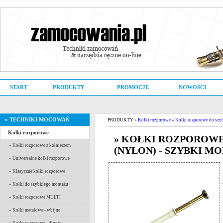
START
PRODUKTY
PROMOCJE
NOWOŚCI
» TECHNIKI MOCOWAŃ
PRODUKTY »
Kołki rozporowe
»
Kołki rozporowe do szy
Kołki rozporowe
» KOŁKI ROZPOROWE,
» Kołki rozporowe z kołnierzem
(NYLON) - SZYBKI M
» Uniwersalne kołki rozporowe
» Klasyczne kołki rozporowe
» Kołki do szybkiego montażu
» Kołki rozporowe MULTI
» Kołki metalowe - wbijne