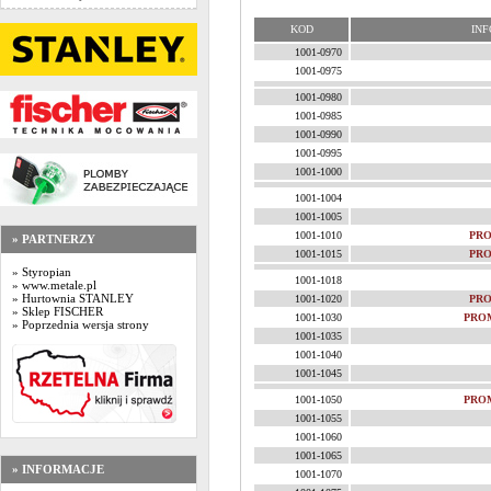
KOD
INF
1001-0970
1001-0975
1001-0980
1001-0985
1001-0990
1001-0995
1001-1000
1001-1004
1001-1005
1001-1010
PRO
» PARTNERZY
1001-1015
PRO
» Styropian
1001-1018
» www.metale.pl
» Hurtownia STANLEY
1001-1020
PRO
» Sklep FISCHER
1001-1030
PRO
» Poprzednia wersja strony
1001-1035
1001-1040
1001-1045
1001-1050
PRO
1001-1055
1001-1060
1001-1065
» INFORMACJE
1001-1070