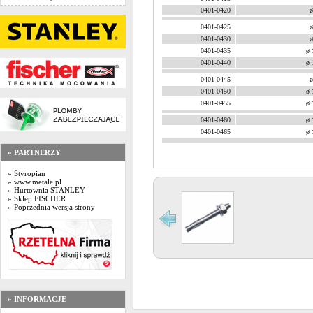
0401-0420
ø
0401-0425
ø
0401-0430
ø
0401-0435
ø 
0401-0440
ø 
0401-0445
ø
0401-0450
ø 
0401-0455
ø 
0401-0460
ø 
0401-0465
ø 
» PARTNERZY
» Styropian
» www.metale.pl
» Hurtownia STANLEY
» Sklep FISCHER
» Poprzednia wersja strony
» INFORMACJE