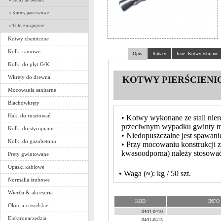
» Śruby do betonu
» Kotwy pancerzowe
» Tuleje rozprężne
Kotwy chemiczne
Kołki ramowe
Opis
Rabaty
Inne: Kotwy wbijane -
Kołki do płyt G/K
Wkręty do drewna
KOTWY PIERŚCIENIO
Mocowania sanitarne
Blachowkręty
Haki do rusztowań
• Kotwy wykonane ze stali nie
przeciwnym wypadku gwinty mo
Kołki do styropianu
• Niedopuszczalne jest spawani
Kołki do gazobetonu
• Przy mocowaniu konstrukcji z
kwasoodporna) należy stosować
Pręty gwintowane
Opaski kablowe
• Waga (≈): kg / 50 szt.
Normalia śrubowe
Wiertła & akcesoria
KOD
INFO
Okucia ciesielskie
0401-0410
Elektronarzędzia
0401-0415