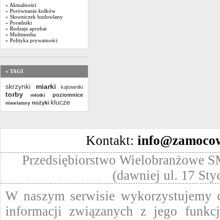
» Aktualności
» Porównanie kołków
» Słowniczek budowlany
» Poradniki
» Rodzaje aprobat
» Multimedia
» Polityka prywatności
» TAGI
skrzynki
miarki
kątowniki
torby
poziomnice
młotki
klucze
nożyki
niwelatory
Kontakt:
info@zamocow
Przedsiębiorstwo Wielobranżowe SM
(dawniej ul. 17 St
W naszym serwisie wykorzystujemy ci
informacji związanych z jego funkc