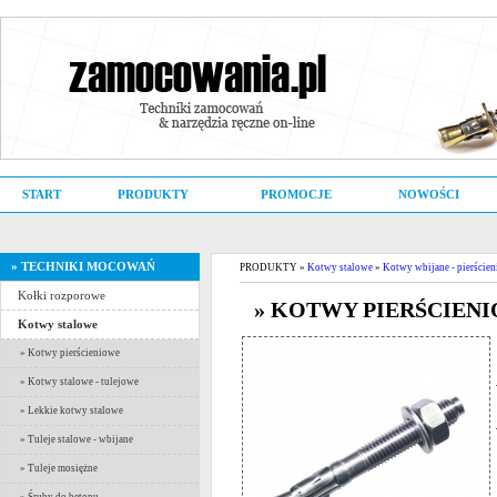
START
PRODUKTY
PROMOCJE
NOWOŚCI
» TECHNIKI MOCOWAŃ
PRODUKTY »
Kotwy stalowe
»
Kotwy wbijane - pierście
Kołki rozporowe
» KOTWY PIERŚCIENIO
Kotwy stalowe
» Kotwy pierścieniowe
» Kotwy stalowe - tulejowe
» Lekkie kotwy stalowe
» Tuleje stalowe - wbijane
» Tuleje mosiężne