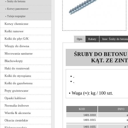
» Śruby do betonu
» Kotwy pancerzowe
» Tuleje rozprężne
Kotwy chemiczne
Kołki ramowe
Kołki do płyt G/K
Opis
Rabaty
Inne: Śruby do betonu
Wkręty do drewna
ŚRUBY DO BETONU 
Mocowania sanitarne
KĄT. ZE ZI
Blachowkręty
Haki do rusztowań
• .
Kołki do styropianu
• .
Kołki do gazobetonu
Pręty gwintowane
• Waga (≈): kg / 100 szt.
Opaski kablowe
Normalia śrubowe
KOD
INFO
Wiertła & akcesoria
1401-1010
1401-1015
Okucia ciesielskie
1401-1035
ø 
Elektronarzędzia