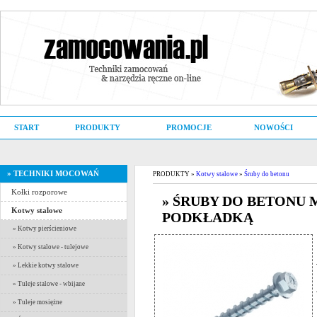
START
PRODUKTY
PROMOCJE
NOWOŚCI
» TECHNIKI MOCOWAŃ
PRODUKTY »
Kotwy stalowe
»
Śruby do betonu
Kołki rozporowe
» ŚRUBY DO BETONU MM
Kotwy stalowe
PODKŁADKĄ
» Kotwy pierścieniowe
» Kotwy stalowe - tulejowe
» Lekkie kotwy stalowe
» Tuleje stalowe - wbijane
» Tuleje mosiężne