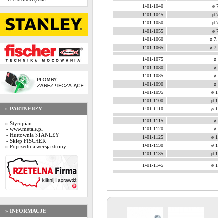
1401-1040
ø 
1401-1045
ø 
1401-1050
ø 
1401-1055
ø 
1401-1060
ø 7
1401-1065
ø 7
1401-1075
ø
1401-1080
ø
1401-1085
ø
1401-1090
ø
1401-1095
ø 
1401-1100
ø 
» PARTNERZY
1401-1110
ø 
1401-1115
ø
» Styropian
1401-1120
ø
» www.metale.pl
» Hurtownia STANLEY
1401-1125
ø 
» Sklep FISCHER
1401-1130
ø 
» Poprzednia wersja strony
1401-1135
ø 
1401-1145
ø 
» INFORMACJE