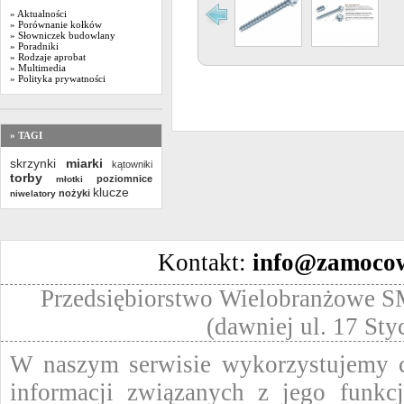
» Aktualności
» Porównanie kołków
» Słowniczek budowlany
» Poradniki
» Rodzaje aprobat
» Multimedia
» Polityka prywatności
» TAGI
skrzynki
miarki
kątowniki
torby
poziomnice
młotki
klucze
nożyki
niwelatory
Kontakt:
info@zamocow
Przedsiębiorstwo Wielobranżowe SM
(dawniej ul. 17 St
W naszym serwisie wykorzystujemy ci
informacji związanych z jego funkc