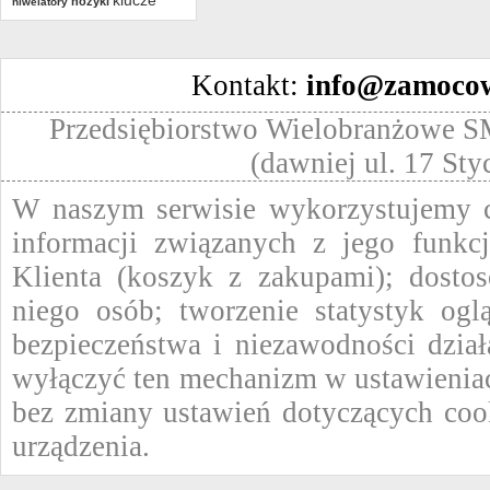
klucze
nożyki
niwelatory
Kontakt:
info@zamocow
Przedsiębiorstwo Wielobranżowe SM
(dawniej ul. 17 St
W naszym serwisie wykorzystujemy ci
informacji związanych z jego funkc
Klienta (koszyk z zakupami); dostos
niego osób; tworzenie statystyk ogl
bezpieczeństwa i niezawodności dzi
wyłączyć ten mechanizm w ustawieniac
bez zmiany ustawień dotyczących coo
urządzenia.