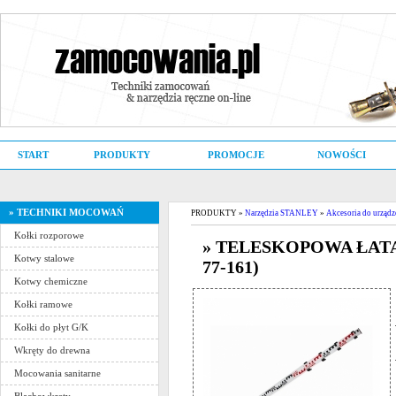
START
PRODUKTY
PROMOCJE
NOWOŚCI
» TECHNIKI MOCOWAŃ
PRODUKTY »
Narzędzia STANLEY
»
Akcesoria do urządz
Kołki rozporowe
» TELESKOPOWA ŁATA 
Kotwy stalowe
77-161)
Kotwy chemiczne
Kołki ramowe
Kołki do płyt G/K
Wkręty do drewna
Mocowania sanitarne