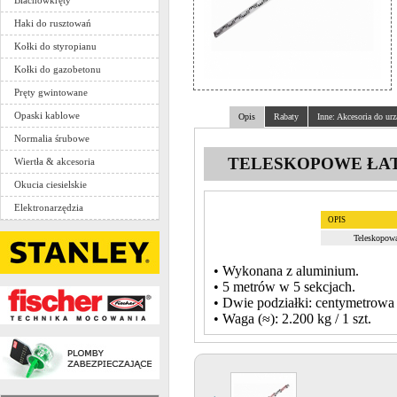
Blachowkręty
Haki do rusztowań
Kołki do styropianu
Kołki do gazobetonu
Pręty gwintowane
Opaski kablowe
Opis
Rabaty
Inne: Akcesoria do ur
Normalia śrubowe
TELESKOPOWE ŁAT
Wiertła & akcesoria
Okucia ciesielskie
Elektronarzędzia
OPIS
Teleskopowa
• Wykonana z aluminium.
• 5 metrów w 5 sekcjach.
• Dwie podziałki: centymetrowa 
• Waga (≈): 2.200 kg / 1 szt.