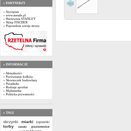
» PARTNERZY
» Styropian
» www.metale.pl
» Hurtownia STANLEY
» Sklep FISCHER
» Poprzednia wersja strony
» INFORMACJE
» Aktualności
» Porównanie kołków
» Słowniczek budowlany
» Poradniki
» Rodzaje aprobat
» Multimedia
» Polityka prywatności
» TAGI
skrzynki
miarki
kątowniki
torby
poziomnice
młotki